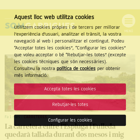
Aquest lloc web utilitza cookies
Utilitzem cookies pròpies i de tercers per millorar
MENÚ
l’experiència d’usuari, analitzar el trànsit, la vostra
MENÚ
Cercar
navegació al web i personalitzar el contingut. Podeu
DE
NAVEGACIÓ
Tanca
“Acceptar totes les cookies”, “Configurar les cookies”
que voleu acceptar o bé “Rebutjar-les totes” (excepte
les cookies tècniques que són necessàries).
Consulteu la nostra
política de cookies
per obtenir
CERCAR
més informació.
Accepta totes les cookies
Rebutjar-les totes
Fa 1 mes
-
CARRETERES
Configurar les cookies
La carretera entre l’Espluga i Fulleda
quedarà tallada durant dos mesos i mig