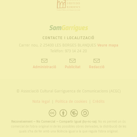
SOM
GARRIGUES
CONTACTE I LOCALITZACIÓ
Carrer nou, 2 25400 LES BORGES BLANQUES
Veure mapa
Telèfon: 973 14 24 20
Administració
Publicitat
Redacció
© Associació Cultural Garriguenca de Comunicacions (ACGC)
Nota legal
Politica de cookies
Crèdits
Reconeixement – No Comercial – Compartir Igual (by-nc-sa):
No es permet un ús
comercial de l’obra original ni de les possibles obres derivades, la distribució de les
quals s’ha de fer amb una llicència igual a la que regula l’obra original.