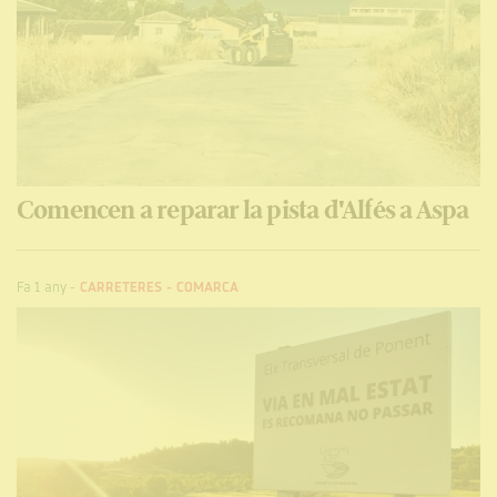
Comencen a reparar la pista d'Alfés a Aspa
Fa 1 any
-
CARRETERES
-
COMARCA